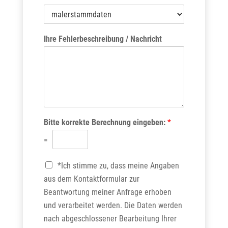
Ihre Fehlerbeschreibung / Nachricht
Bitte korrekte Berechnung eingeben:
*
=
C
*Ich stimme zu, dass meine Angaben
h
aus dem Kontaktformular zur
e
Beantwortung meiner Anfrage erhoben
c
k
und verarbeitet werden. Die Daten werden
b
nach abgeschlossener Bearbeitung Ihrer
o