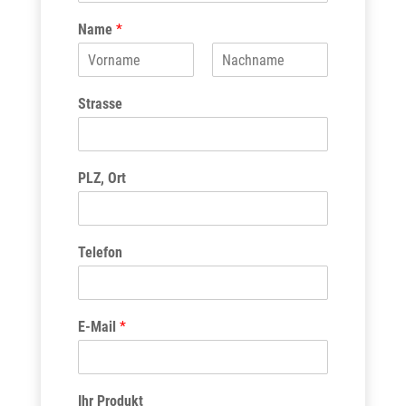
Name
*
V
N
o
a
Strasse
r
c
n
h
a
n
m
a
e
m
PLZ, Ort
e
Telefon
E-Mail
*
Ihr Produkt