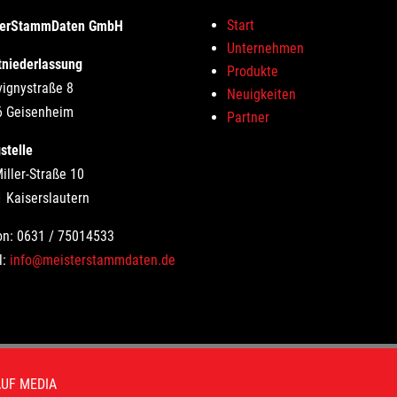
Start
terStammDaten GmbH
Unternehmen
niederlassung
Produkte
ignystraße 8
Neuigkeiten
6 Geisenheim
Partner
stelle
iller-Straße 10
 Kaiserslautern
on: 0631 / 75014533
l:
info@meisterstammdaten.de
UF MEDIA