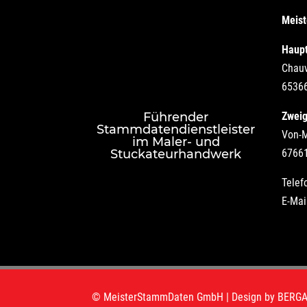
Meis
Haupt
Chauv
6536
Führender
Zweig
Stammdatendienstleister
Von-M
im Maler- und
Stuckateurhandwerk
67661
Telef
E-Mai
© MeisterStammDaten GmbH | Design by
BERGA